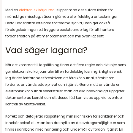
Med en
elektronisk körjournal
slipper man dessutom risken för
mänskliga misstag, såsom glömda eller felaktiga anteckningar.
Detta underlättar inte bara för förarna själva, utan ger också
företagsledningen ett tryggare beslutsunderlag för att hantera
fordonsflottan på ett mer optimerat och miljövänligt sätt.
Vad säger lagarna?
När det kommer till lagstiftning finns det flera regler och riktlinjer som
gör elektroniska körjournaler till en fördelaktig lösning. Enligt svensk
lag är det fortfarande föreskriven att föra körjournal, särskilt om
fordonet används både privat och i tjänst. Genom att använda en
elektronisk körjournal säkerställer man att alla nödvändiga uppgifter
dokumenteras korrekt och att dessa lätt kan visas upp vid eventuell
kontroll av Skatteverket.
Korrekt och detaljerad rapportering minskar risken för sanktioner och
innebär också att man kan dra nytta av de avdragsmöjligheter som
finns i samband med hantering och underhåll av fordon i tjänst. En